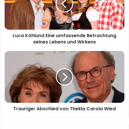
Betrachtung
seines
Lebens
und
Wirkens
Luca Köhlund Eine umfassende Betrachtung
seines Lebens und Wirkens
Trauriger
Abschied
von
Thekla
Carola
Wied
Trauriger Abschied von Thekla Carola Wied