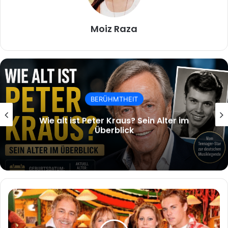
Moiz Raza
BERÜHMTHEIT
Magath: Karriere, Erfolge und sein Leben
im Fußball
Luca
Köhlund
Eine
umfassende