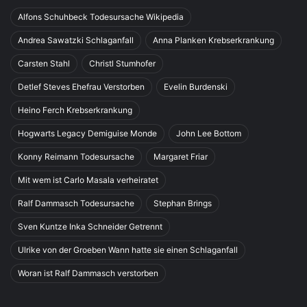
Alfons Schuhbeck Todesursache Wikipedia
Andrea Sawatzki Schlaganfall
Anna Planken Krebserkrankung
Carsten Stahl
Christl Stumhofer
Detlef Steves Ehefrau Verstorben
Evelin Burdenski
Heino Ferch Krebserkrankung
Hogwarts Legacy Demiguise Monde
John Lee Bottom
Konny Reimann Todesursache
Margaret Friar
Mit wem ist Carlo Masala verheiratet
Ralf Dammasch Todesursache
Stephan Brings
Sven Kuntze Inka Schneider Getrennt
Ulrike von der Groeben Wann hatte sie einen Schlaganfall
Woran ist Ralf Dammasch verstorben