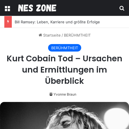
Menü
S
Wer ist anastasia maruster? Die wichtigsten Fakten
Startseite
/
BERÜHMTHEIT
BERÜHMTHEIT
Kurt Cobain Tod – Ursachen
und Ermittlungen im
Überblick
Yvonne Braun