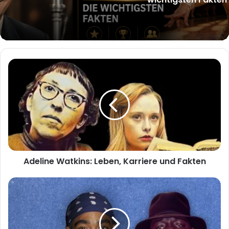
Adeline
Watkins:
Leben,
Karriere
und
Fakten
Adeline Watkins: Leben, Karriere und Fakten
Tupac
Biggie
–
Wahrheit,
Mythen