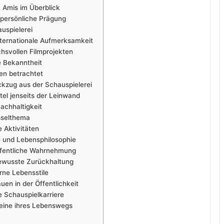
 Amis im Überblick
persönliche Prägung
auspielerei
ternationale Aufmerksamkeit
chsvollen Filmprojekten
e Bekanntheit
en betrachtet
kzug aus der Schauspielerei
el jenseits der Leinwand
achhaltigkeit
sselthema
 Aktivitäten
e und Lebensphilosophie
ffentliche Wahrnehmung
bewusste Zurückhaltung
rne Lebensstile
uen in der Öffentlichkeit
e Schauspielkarriere
teine ihres Lebenswegs