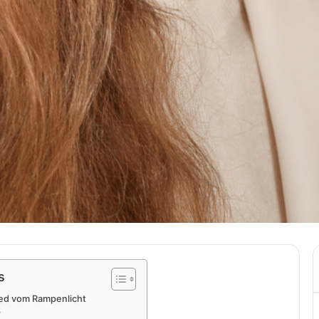
s
ied vom Rampenlicht
?