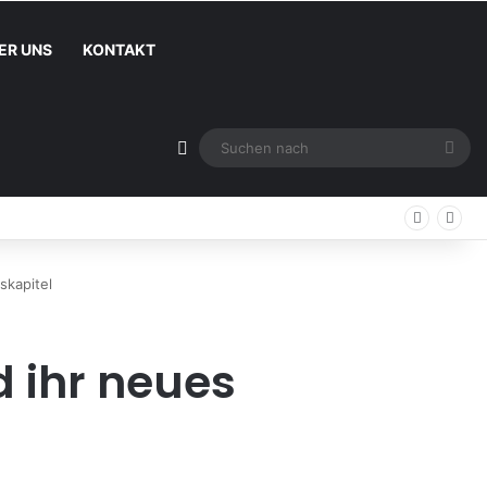
ER UNS
KONTAKT
Sidebar
Suc
nac
skapitel
d ihr neues