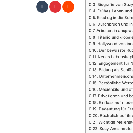
Tumblr
Pinterest
Reddit
Biografie von Suzy
Frühes Leben und 
Einstieg in die Sch
Durchbruch und in
Arbeiten in anspru
Titanic und global
Hollywood von inn
Der bewusste Rüc
Neues Lebenskapit
Engagement für N
Bildung als Schlü
Unternehmerische
Persönliche Wert
Medienbild und ö
Privatleben und 
Einfluss auf mode
Bedeutung für Fra
Rückblick auf ihr
Wichtige Meilens
Suzy Amis heute