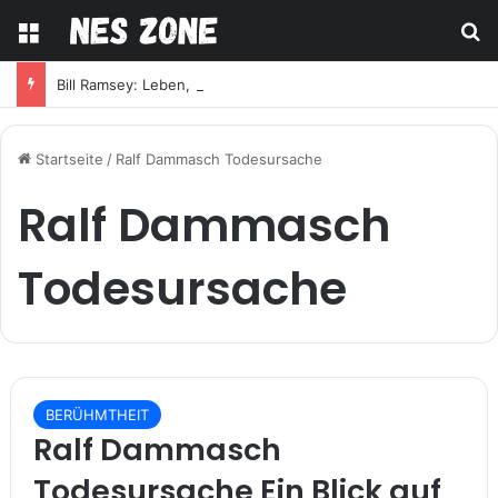
Menü
S
Bill Ramsey: Leben, Karriere und größte Erfolge
Startseite
/
Ralf Dammasch Todesursache
Ralf Dammasch
Todesursache
BERÜHMTHEIT
Ralf Dammasch
Todesursache Ein Blick auf