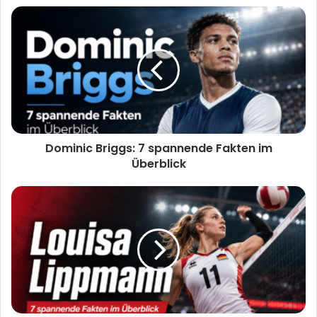
Dominic
Briggs:
7
spannende
Fakten
im
Überblick
Dominic Briggs: 7 spannende Fakten im
Überblick
Louisa
Lippmann:
7
spannende
Fakten
im
Überblick