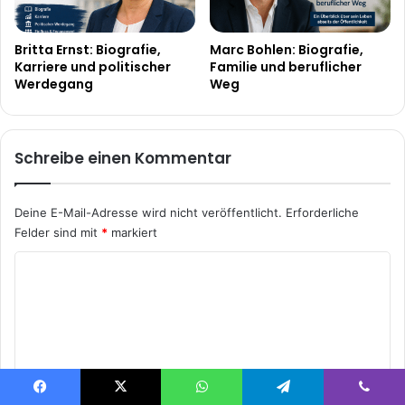
Britta Ernst: Biografie,
Marc Bohlen: Biografie,
Karriere und politischer
Familie und beruflicher
Werdegang
Weg
Schreibe einen Kommentar
Deine E-Mail-Adresse wird nicht veröffentlicht.
Erforderliche
Felder sind mit
*
markiert
K
o
m
m
e
n
Facebook
X
WhatsApp
Telegram
Viber