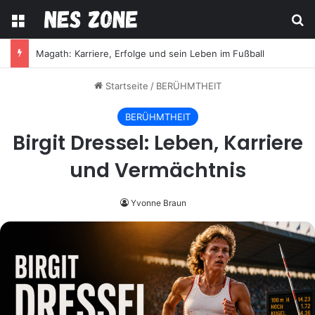
Menü
S
Angela Davis: Leben, Werk und politisches Vermächtnis
Startseite
/
BERÜHMTHEIT
BERÜHMTHEIT
Birgit Dressel: Leben, Karriere
und Vermächtnis
Yvonne Braun